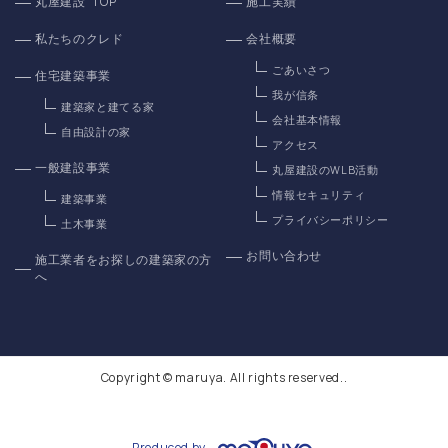
丸屋建設 TOP
施工実績
私たちのクレド
会社概要
ごあいさつ
住宅建築事業
我が信条
建築家と建てる家
会社基本情報
自由設計の家
アクセス
一般建設事業
丸屋建設のWLB活動
情報セキュリティ
建築事業
プライバシーポリシー
土木事業
お問い合わせ
施工業者をお探しの建築家の方
へ
Copyright © maruya. All rights reserved..
Produced by