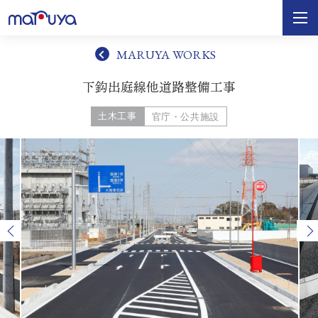
MARUYA WORKS
下鈎出庭線他道路整備工事
土木工事
官庁・公共施設